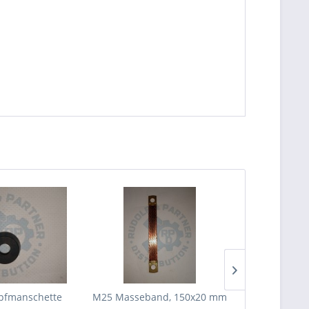
pfmanschette
M25 Masseband, 150x20 mm
M25 