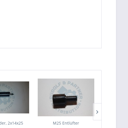
er, 2x14x25
M25 Entlüfter
M25 Gu