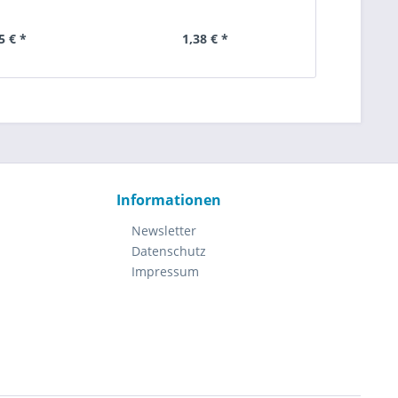
Vord
5 € *
1,38 € *
11
Informationen
Newsletter
Datenschutz
Impressum