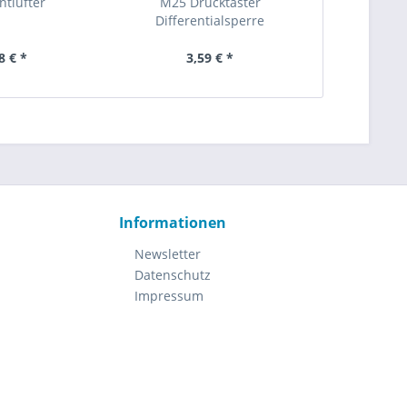
ntlüfter
M25 Drucktaster
M25 Un
Differentialsperre
8 € *
3,59 € *
20
Informationen
Newsletter
Datenschutz
Impressum