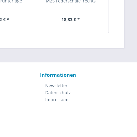
runterlage
M25 Federschale, rechts
M25 U
2 € *
18,33 € *
2,
Informationen
Newsletter
Datenschutz
Impressum