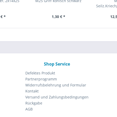
er, 2x14x25
M25 Griff konisch schwarz
M
Seilz.Kriec
 € *
1,30 € *
12,
Shop Service
Defektes Produkt
Partnerprogramm
Widerrufsbelehrung und Formular
Kontakt
Versand und Zahlungsbedingungen
Rückgabe
AGB