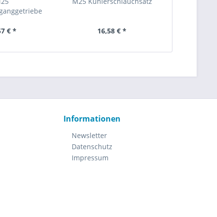
25
M25 Kühlerschlauchsatz
M25 Kabinen
hganggetriebe
57 € *
16,58 € *
142
Informationen
Newsletter
Datenschutz
Impressum