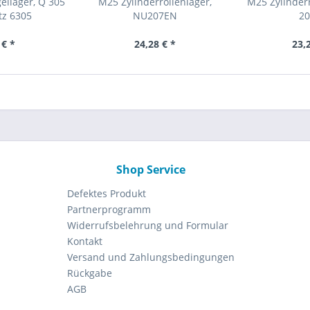
ellager, Q 305
M25 Zylinderrollenlager,
M25 Zylinder
tz 6305
NU207EN
20
 € *
24,28 € *
23,
Shop Service
Defektes Produkt
Partnerprogramm
Widerrufsbelehrung und Formular
Kontakt
Versand und Zahlungsbedingungen
Rückgabe
AGB