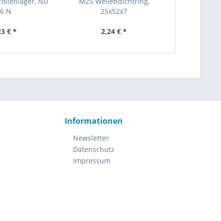
rollenlager, NU
M25 Wellendichtring,
M25 Schrägk
6 N
25x52x7
23 € *
2,24 € *
17
Informationen
Newsletter
Datenschutz
Impressum