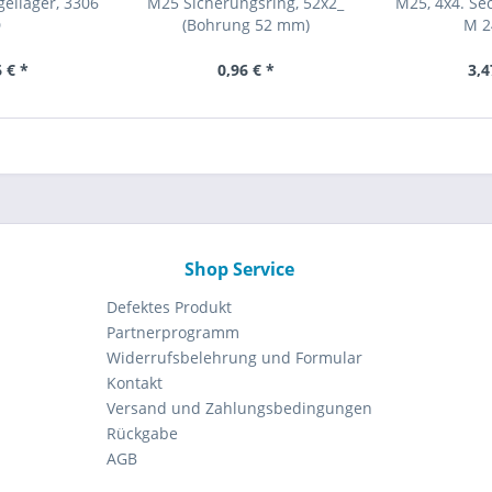
ellager, 3306
M25 Sicherungsring, 52x2_
M25, 4x4. Se
D
(Bohrung 52 mm)
M 2
 € *
0,96 € *
3,4
Shop Service
Defektes Produkt
Partnerprogramm
Widerrufsbelehrung und Formular
Kontakt
Versand und Zahlungsbedingungen
Rückgabe
AGB