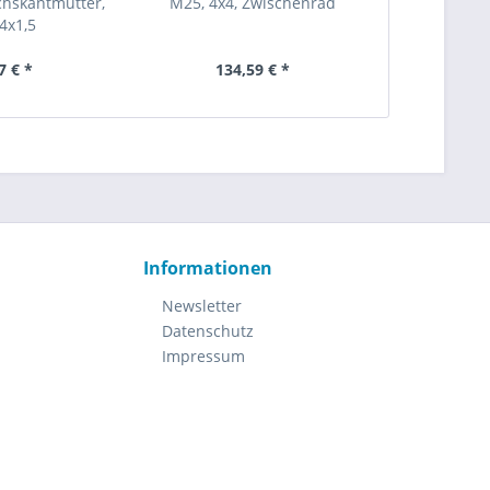
chskantmutter,
M25, 4x4, Zwischenrad
M25 Radialw
4x1,5
18
7 € *
134,59 € *
3,
Informationen
Newsletter
Datenschutz
Impressum