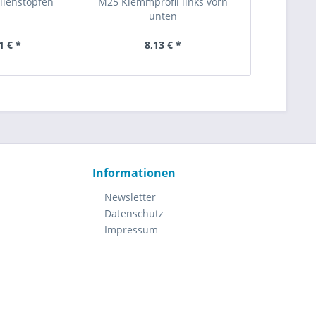
lenstopfen
M25 Klemmprofil links vorn
M25 Türver
unten
1 € *
8,13 € *
35
Informationen
Newsletter
Datenschutz
Impressum