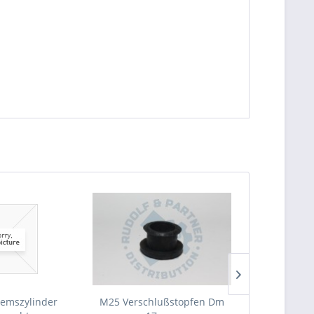
emszylinder
M25 Verschlußstopfen Dm
M25 Sicher