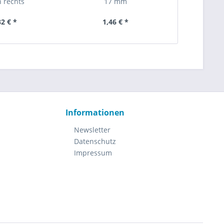
n rechts
17 mm
32 € *
1,46 € *
2,
Informationen
Newsletter
Datenschutz
Impressum