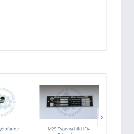
elpfanne
M25 Typenschild IFA-
M25 Behälter