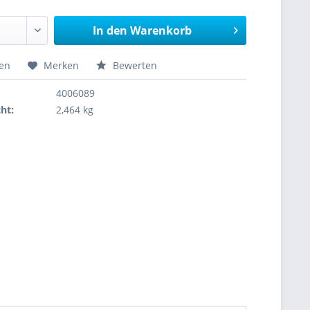
In den
Warenkorb
hen
Merken
Bewerten
4006089
ht:
2,464 kg