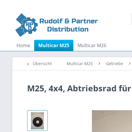
Home
Multicar M25
Multicar M26
Übersicht
Multicar M25
Getriebe
M25, 4x4, Abtriebsrad fü