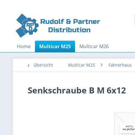
Home
Multicar M25
Multicar M26
Übersicht
Multicar M25
Fahrerhaus
Senkschraube B M 6x12